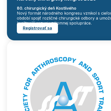
80. chirurgický deň Kostlivého
Nový formát národného kongresu vznikol s cieľ
období spojiť rozličné chirurgické odbory a umožn
kvalitnejší rozvoj vzájomnej spolupráce.
Registrovať sa