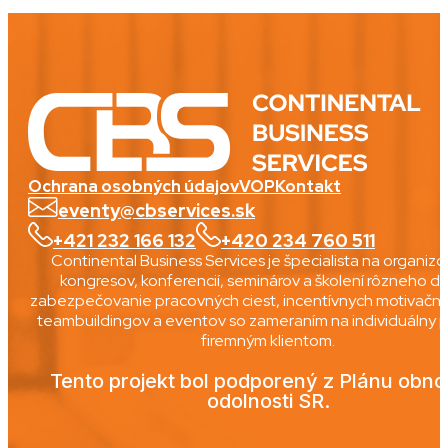
Ochrana osobných údajov
VOP
Kontakt
eventy@cbservices.sk
+421 232 166 132
+420 234 760 511
Continental Business Services je špecialista na organiz
kongresov, konferencií, seminárov a školení rôzneho dr
zabezpečovanie pracovných ciest, incentívnych motivačnýc
teambuildingov a eventov so zameraním na individuálny p
firemným klientom.
Tento projekt bol podporený z Plánu obno
odolnosti SR.